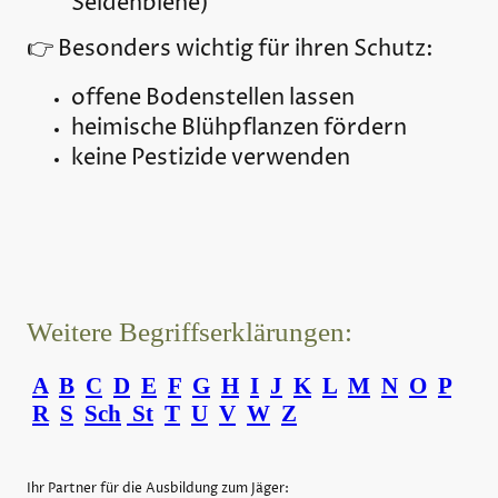
Seidenbiene)
👉 Besonders wichtig für ihren Schutz:
offene Bodenstellen lassen
heimische Blühpflanzen fördern
keine Pestizide verwenden
Weitere Begriffserklärungen:
A
B
C
D
E
F
G
H
I
J
K
L
M
N
O
P
R
S
Sch
St
T
U
V
W
Z
Ihr Partner für die Ausbildung zum Jäger: