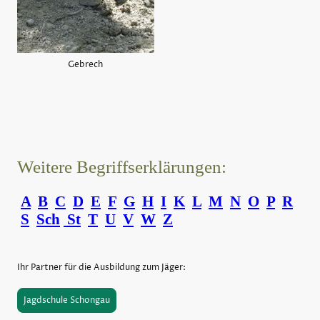
Gebrech
Weitere Begriffserklärungen:
A
B
C
D
E
F
G
H
I
K
L
M
N
O
P
R
S
Sch
St
T
U
V
W
Z
Ihr Partner für die Ausbildung zum Jäger:
Jagdschule Schongau