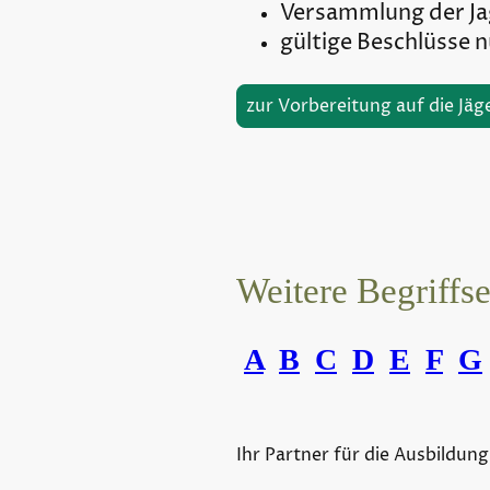
Versammlung der J
gültige Beschlüsse 
zur Vorbereitung auf die Jäg
Weitere Begriffs
A
B
C
D
E
F
G
Ihr Partner für die Ausbildung