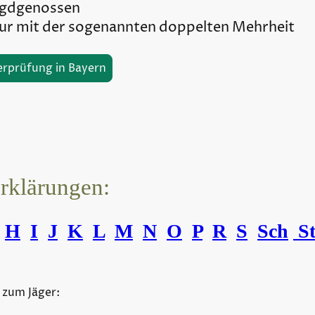
agdgenossen
nur mit der sogenannten doppelten Mehrheit
erprüfung in Bayern
erklärungen:
H
I
J
K
L
M
N
O
P
R
S
Sch
S
 zum Jäger: