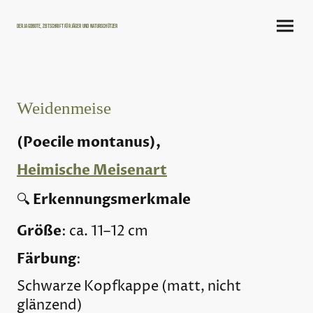
Der Jagdbote, Zeitschrift für Jäger und Naturschützer
Weidenmeise
(Poecile montanus),
Heimische Meisenart
Erkennungsmerkmale
🔍
Größe
: ca. 11–12 cm
Färbung
:
Schwarze Kopfkappe (matt, nicht
glänzend)