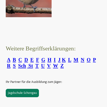
Weitere Begriffserklärungen:
A
B
C
D
E
F
G
H
I
J
K
L
M
N
O
P
R
S
Sch
St
T
U
V
W
Z
Ihr Partner für die Ausbildung zum Jäger:
Jagdschule Schongau