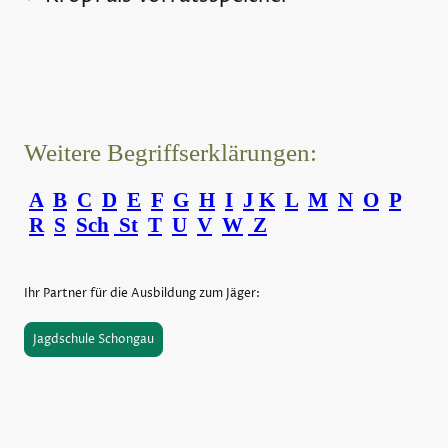
Weitere Begriffserklärungen:
A
B
C
D
E
F
G
H
I
J
K
L
M
N
O
P
R
S
Sch
St
T
U
V
W
Z
Ihr Partner für die Ausbildung zum Jäger:
Jagdschule Schongau