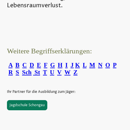
Lebensraumverlust.
Weitere Begriffserklärungen:
A
B
C
D
E
F
G
H
I
J
K
L
M
N
O
P
R
S
Sch
St
T
U
V
W
Z
Ihr Partner für die Ausbildung zum Jäger:
Jagdschule Schongau