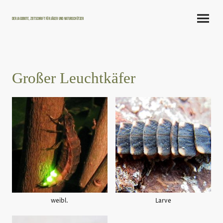
Der Jagdbote, Zeitschrift für Jäger und Naturschützer
Großer Leuchtkäfer
weibl.
Larve