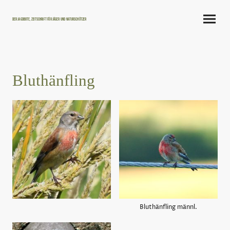
Der Jagdbote, Zeitschrift für Jäger und Naturschützer
Bluthänfling
Bluthänfling männl.