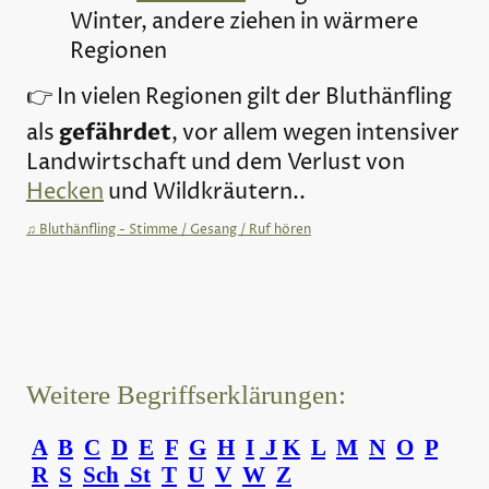
Winter, andere ziehen in wärmere
Regionen
👉 In vielen Regionen gilt der Bluthänfling
gefährdet
als
, vor allem wegen intensiver
Landwirtschaft und dem Verlust von
Hecken
und Wildkräutern..
♫
Bluthänfling - Stimme / Gesang / Ruf hören
Weitere Begriffserklärungen:
A
B
C
D
E
F
G
H
I
J
K
L
M
N
O
P
R
S
Sch
St
T
U
V
W
Z