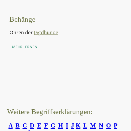
Behänge
Ohren der
Jagdhunde
MEHR LERNEN
Weitere Begriffserklärungen:
A
B
C
D
E
F
G
H
I
J
K
L
M
N
O
P