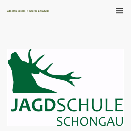
Der Jagdbote, Zeitschrift für Jäger und Naturschützer