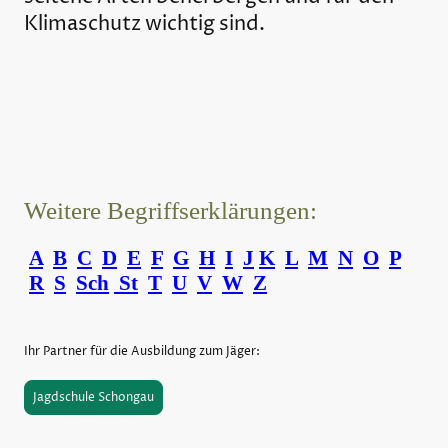
Klimaschutz wichtig sind.
Weitere Begriffserklärungen:
A
B
C
D
E
F
G
H
I
J
K
L
M
N
O
P
R
S
Sch
St
T
U
V
W
Z
Ihr Partner für die Ausbildung zum Jäger:
Jagdschule Schongau