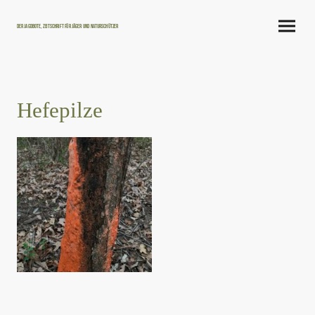
Der Jagdbote, Zeitschrift für Jäger und Naturschützer
Hefepilze