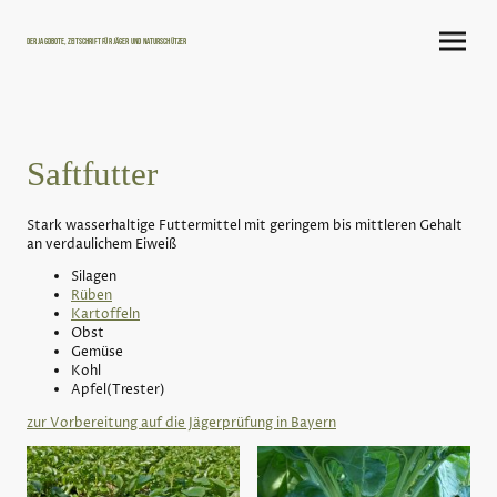
Der Jagdbote, Zeitschrift für Jäger und Naturschützer
Saftfutter
Stark wasserhaltige Futtermittel mit geringem bis mittleren Gehalt
an verdaulichem Eiweiß
Silagen
Rüben
Kartoffeln
Obst
Gemüse
Kohl
Apfel(Trester)
zur Vorbereitung auf die Jägerprüfung in Bayern