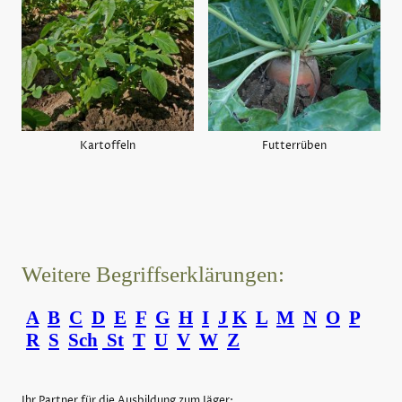
Kartoffeln
Futterrüben
Weitere Begriffserklärungen:
A
B
C
D
E
F
G
H
I
J
K
L
M
N
O
P
R
S
Sch
St
T
U
V
W
Z
Ihr Partner für die Ausbildung zum Jäger: