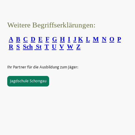
Weitere Begriffserklärungen:
A
B
C
D
E
F
G
H
I
J
K
L
M
N
O
P
R
S
Sch
St
T
U
V
W
Z
Ihr Partner für die Ausbildung zum Jäger:
Jagdschule Schongau
©Urheberrecht. Alle Rechte vorbehalten.