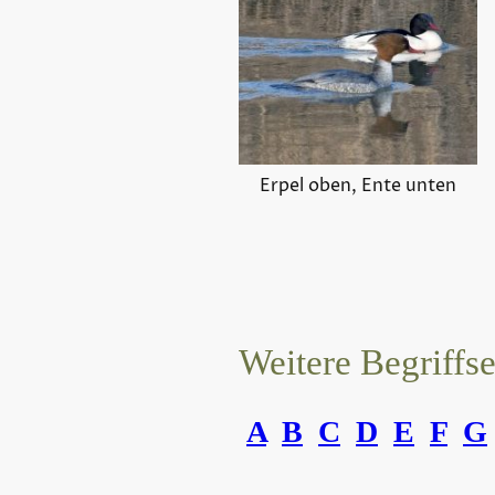
Erpel oben, Ente unten
Weitere Begriffs
A
B
C
D
E
F
G