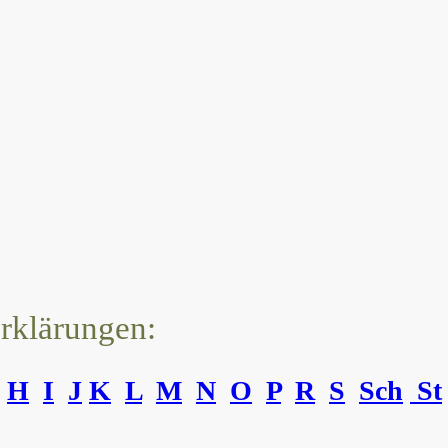
erklärungen:
H
I
J
K
L
M
N
O
P
R
S
Sch
St