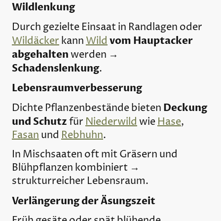
Wildlenkung
Durch gezielte Einsaat in Randlagen oder
vom Hauptacker
Wildäcker
kann
Wild
abgehalten
werden →
Schadenslenkung
.
Lebensraumverbesserung
Deckung
Dichte Pflanzenbestände bieten
und Schutz
für
Niederwild
wie
Hase
,
Fasan
und
Rebhuhn
.
In Mischsaaten oft mit Gräsern und
Blühpflanzen kombiniert →
strukturreicher Lebensraum.
Verlängerung der Äsungszeit
Früh gesäte oder spät blühende