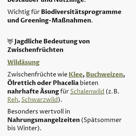
.
Biodiversitätsprogramme
Wichtig für
und Greening-Maßnahmen
.
Jagdliche Bedeutung von
🦌
Zwischenfrüchten
Wildäsung
Klee
,
Buchweizen
,
Zwischenfrüchte wie
Ölrettich oder Phacelia
bieten
nahrhafte Äsung
für
Schalenwild
(z. B.
Reh
,
Schwarzwild
).
Besonders wertvoll in
Nahrungsmangelzeiten
(Spätsommer
bis Winter).