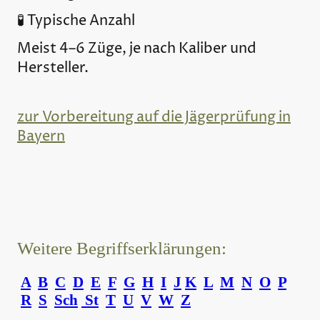
🧪 Typische Anzahl
Meist 4–6 Züge, je nach Kaliber und
Hersteller.
zur Vorbereitung auf die Jägerprüfung in
Bayern
Weitere Begriffserklärungen:
A
B
C
D
E
F
G
H
I
J
K
L
M
N
O
P
R
S
Sch
St
T
U
V
W
Z