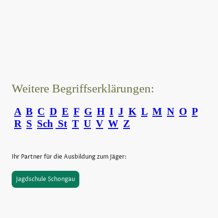
Weitere Begriffserklärungen:
A
B
C
D
E
F
G
H
I
J
K
L
M
N
O
P
R
S
Sch
St
T
U
V
W
Z
Ihr Partner für die Ausbildung zum Jäger:
Jagdschule Schongau