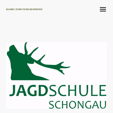
Der Jagdbote, Zeitschrift für Jäger und Naturschützer