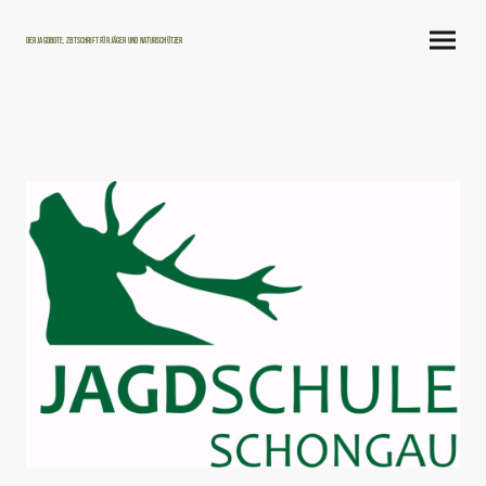
Der Jagdbote, Zeitschrift für Jäger und Naturschützer