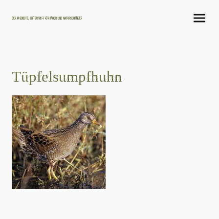
Der Jagdbote, Zeitschrift für Jäger und Naturschützer
Tüpfelsumpfhuhn