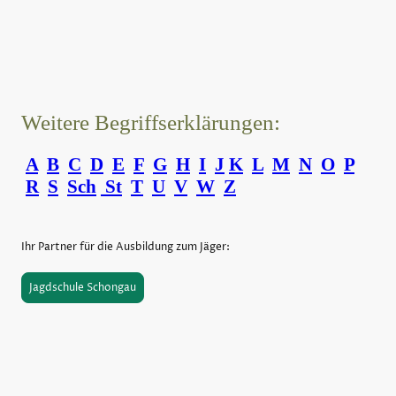
Weitere Begriffserklärungen:
A
B
C
D
E
F
G
H
I
J
K
L
M
N
O
P
R
S
Sch
St
T
U
V
W
Z
Ihr Partner für die Ausbildung zum Jäger:
Jagdschule Schongau