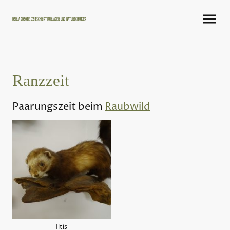
Der Jagdbote, Zeitschrift für Jäger und Naturschützer
Ranzzeit
Paarungszeit beim
Raubwild
Iltis