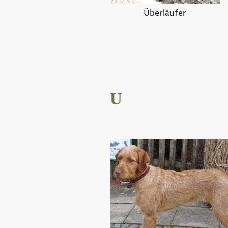
Überläufer
U