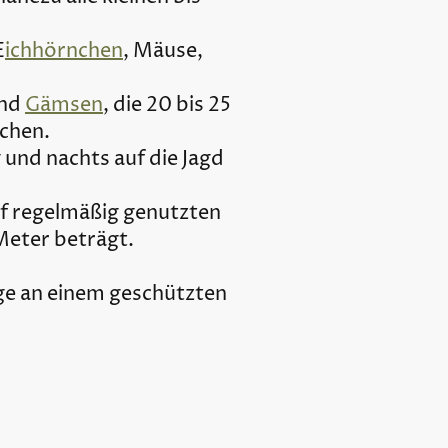
E
ichhörnchen
, Mäuse,
nd
Gämsen
, die 20 bis 25
achen.
 und nachts auf die Jagd
uf regelmäßig genutzten
 Meter beträgt.
nge an einem geschützten