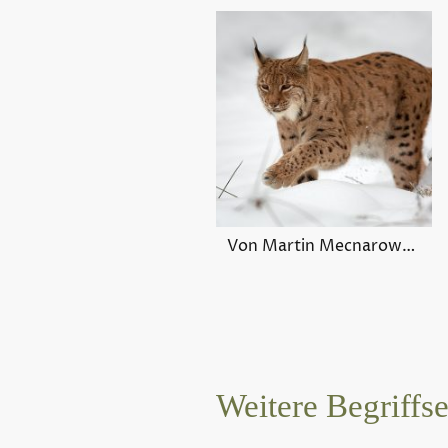
Von Martin Mecnarowski (http://www.photomecan.eu/) - Eigenes Werk, CC BY-SA 3.0, https://commons.wikimedia.org/w/index.php?curid=12690964
Weitere Begriffs