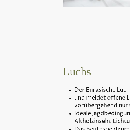
Luchs
Der Eurasische Luc
und meidet offene L
vorübergehend nut
Ideale Jagdbedingung
Altholzinseln, Lich
Das Beutespektrum d