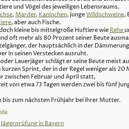
iere und Vögel des jeweiligen Lebensraums.
chse
,
Marder
,
Kaninchen
, junge
Wildschweine
, 
iere
, aber auch Fische.
doch kleine bis mittelgroße Huftiere wie
Rehe
u
nd oft mehr als 80 Prozent seiner Beute ausm
nzelgänger, der hauptsächlich in der Dämmerung
ber in seinen Verstecken ausruht.
oder Lauerjäger schlägt er seine Beute meist a
 kurzen Sprint, der in der Regel weniger als 20
r zwischen Februar und April statt,
zeit von etwa 73 Tagen werden zwei bis fünf Ju
n bis zum nächsten Frühjahr bei ihrer Mutter.
edia
 Jägerprüfung in Bayern