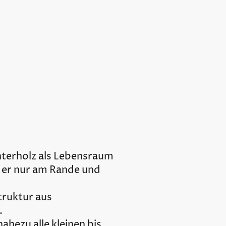
nterholz als Lebensraum
 er nur am Rande und
truktur aus
.
hezu alle kleinen bis