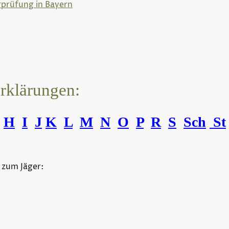
rprüfung in Bayern
erklärungen:
H
I
J
K
L
M
N
O
P
R
S
Sch
St
 zum Jäger: