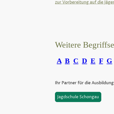
zur Vorbereitung auf die Jäge
Weitere Begriffs
A
B
C
D
E
F
G
Ihr Partner für die Ausbildung
Jagdschule Schongau