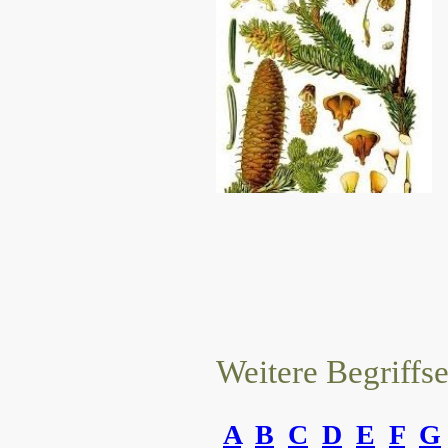
Weitere Begriffs
A
B
C
D
E
F
G