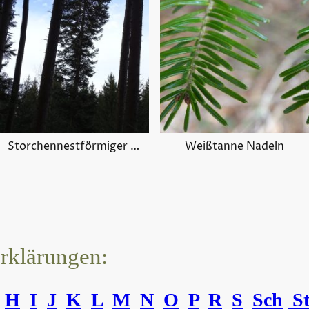
Storchennestförmiger Habitus
Weißtanne Nadeln
erklärungen:
H
I
J
K
L
M
N
O
P
R
S
Sch
S