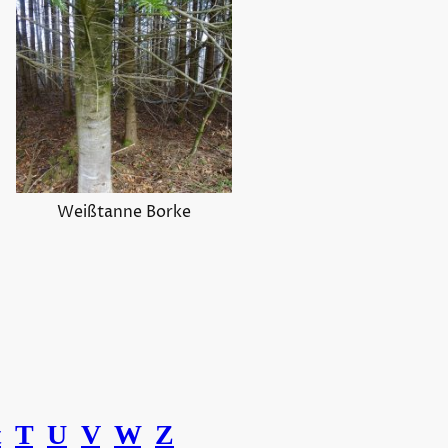
Weißtanne Borke
t
T
U
V
W
Z