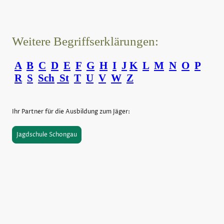
Weitere Begriffserklärungen:
A
B
C
D
E
F
G
H
I
J
K
L
M
N
O
P
R
S
Sch
St
T
U
V
W
Z
Ihr Partner für die Ausbildung zum Jäger:
Jagdschule Schongau
©Urheberrecht. Alle Rechte vorbehalten.