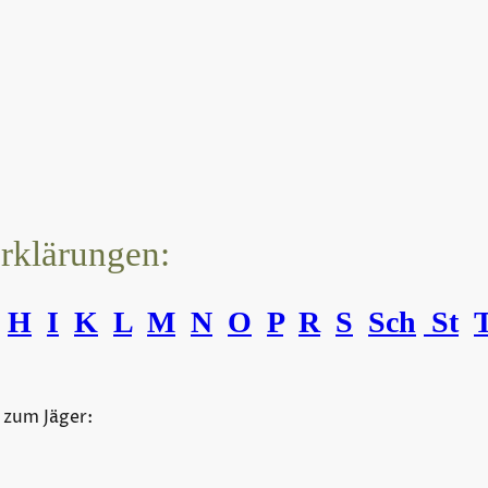
erklärungen:
H
I
K
L
M
N
O
P
R
S
Sch
St
 zum Jäger: