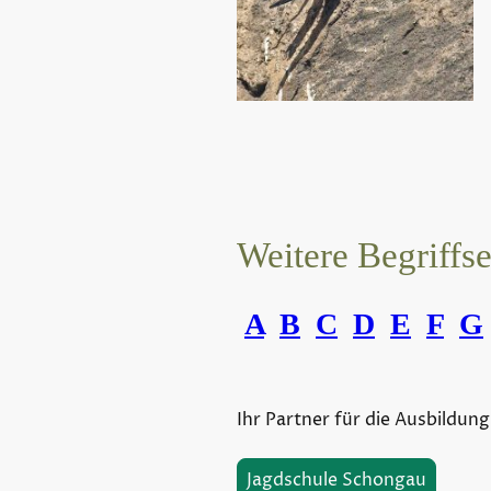
Weitere Begriffs
A
B
C
D
E
F
G
Ihr Partner für die Ausbildung
Jagdschule Schongau