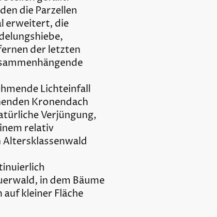
den die Parzellen
l erweitert, die
delungshiebe,
fernen der letzten
zusammenhängende
hmende Lichteinfall
henden Kronendach
atürliche Verjüngung,
inem relativ
 Altersklassenwald
inuierlich
uerwald, in dem Bäume
n auf kleiner Fläche