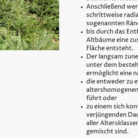
Anschließend wer
schrittweise radia
sogenannten Rän
bis durch das Ent
Altbäume eine 
Fläche entsteht.
Der langsam zune
unter dem beste
ermöglicht eine n
die entweder zu e
altershomogenen
führt oder
zu einem sich kont
verjüngenden Da
aller Altersklasse
gemischt sind.