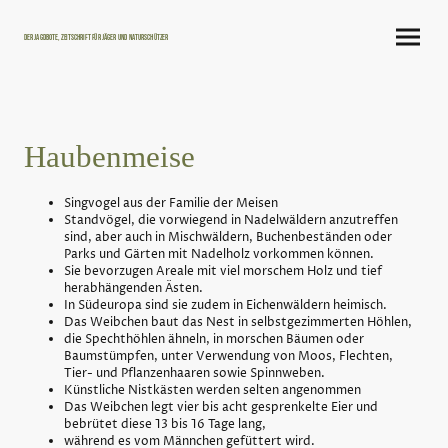
Der Jagdbote, Zeitschrift für Jäger und Naturschützer
Haubenmeise
Singvogel aus der Familie der Meisen
Standvögel, die vorwiegend in Nadelwäldern anzutreffen
sind, aber auch in Mischwäldern, Buchenbeständen oder
Parks und Gärten mit Nadelholz vorkommen können.
Sie bevorzugen Areale mit viel morschem Holz und tief
herabhängenden Ästen.
In Südeuropa sind sie zudem in Eichenwäldern heimisch.
Das Weibchen baut das Nest in selbstgezimmerten Höhlen,
die Spechthöhlen ähneln, in morschen Bäumen oder
Baumstümpfen, unter Verwendung von Moos, Flechten,
Tier- und Pflanzenhaaren sowie Spinnweben.
Künstliche Nistkästen werden selten angenommen
Das Weibchen legt vier bis acht gesprenkelte Eier und
bebrütet diese 13 bis 16 Tage lang,
während es vom Männchen gefüttert wird.