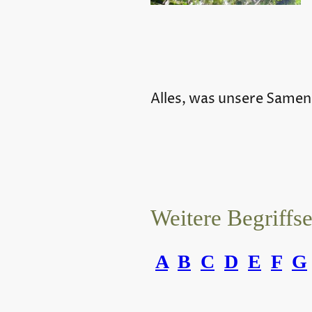
Alles, was unsere Samen
Weitere Begriffs
A
B
C
D
E
F
G