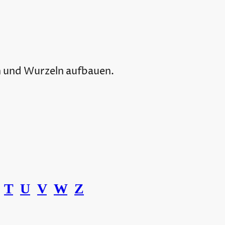
n und Wurzeln aufbauen.
T
U
V
W
Z