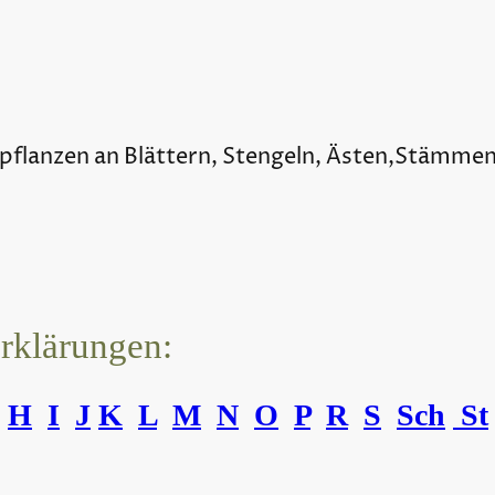
pflanzen an Blättern, Stengeln, Ästen,Stämme
erklärungen:
H
I
J
K
L
M
N
O
P
R
S
Sch
St