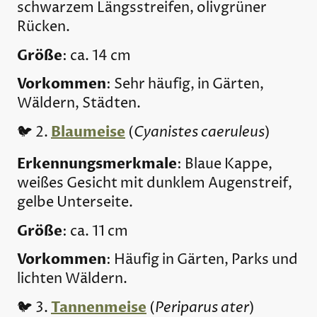
schwarzem Längsstreifen, olivgrüner
Rücken.
Größe
: ca. 14 cm
Vorkommen
: Sehr häufig, in Gärten,
Wäldern, Städten.
Blaumeise
Cyanistes caeruleus
🐦 2.
(
)
Erkennungsmerkmale
: Blaue Kappe,
weißes Gesicht mit dunklem Augenstreif,
gelbe Unterseite.
Größe
: ca. 11 cm
Vorkommen
: Häufig in Gärten, Parks und
lichten Wäldern.
Tannenmeise
Periparus ater
🐦 3.
(
)