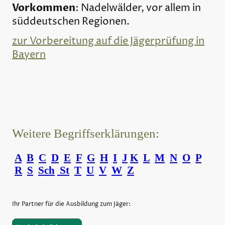
Vorkommen
: Nadelwälder, vor allem in
süddeutschen Regionen.
zur Vorbereitung auf die Jägerprüfung in
Bayern
Weitere Begriffserklärungen:
A
B
C
D
E
F
G
H
I
J
K
L
M
N
O
P
R
S
Sch
St
T
U
V
W
Z
Ihr Partner für die Ausbildung zum Jäger: