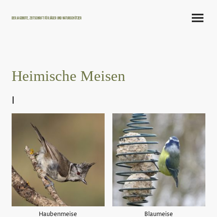
Der Jagdbote, Zeitschrift für Jäger und Naturschützer
Heimische Meisen
I
Haubenmeise
Blaumeise