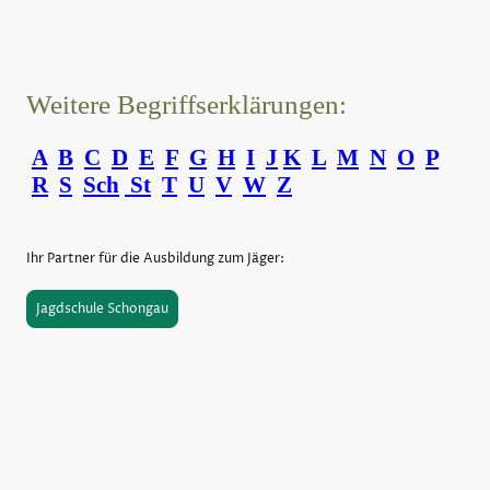
Weitere Begriffserklärungen:
A
B
C
D
E
F
G
H
I
J
K
L
M
N
O
P
R
S
Sch
St
T
U
V
W
Z
Ihr Partner für die Ausbildung zum Jäger:
Jagdschule Schongau
©Urheberrecht. Alle Rechte vorbehalten.