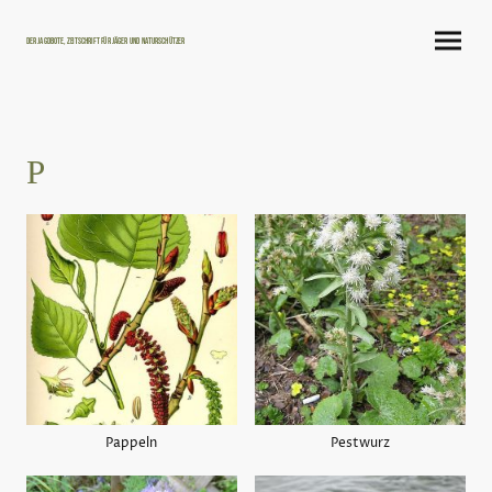
Der Jagdbote, Zeitschrift für Jäger und Naturschützer
P
Pappeln
Pestwurz