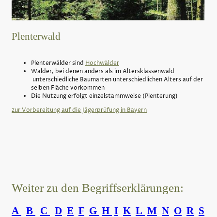
Plenterwald
Plenterwälder sind
Hochwälder
Wälder, bei denen anders als im Altersklassenwald
unterschiedliche Baumarten unterschiedlichen Alters auf der
selben Fläche vorkommen
Die Nutzung erfolgt einzelstammweise (Plenterung)
zur Vorbereitung auf die Jägerprüfung in Bayern
Weiter zu den Begriffserklärungen:
A
B
C
D
E
F
G
H
I
K
L
M
N
O
R
S