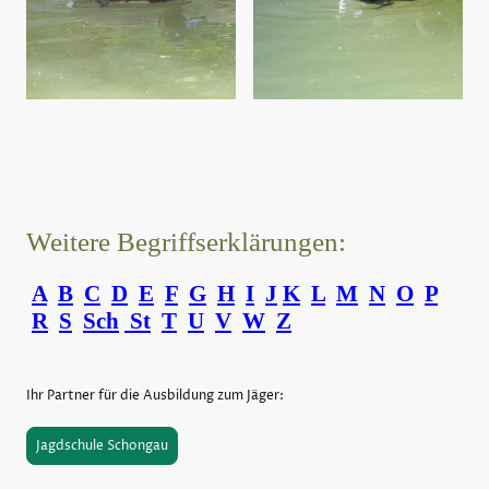
Weitere Begriffserklärungen:
A
B
C
D
E
F
G
H
I
J
K
L
M
N
O
P
R
S
Sch
St
T
U
V
W
Z
Ihr Partner für die Ausbildung zum Jäger:
Jagdschule Schongau