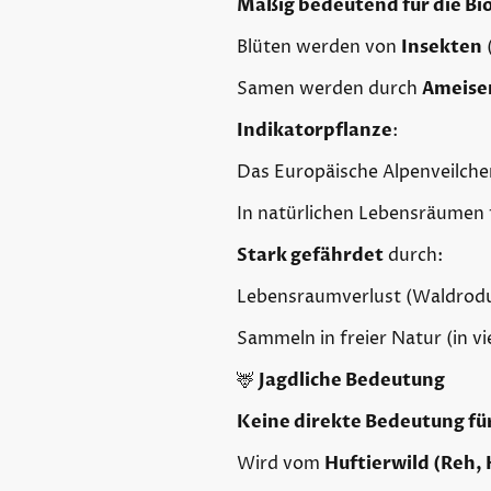
Mäßig bedeutend für die Bio
Blüten werden von
Insekten
(
Samen werden durch
Ameise
Indikatorpflanze
:
Das Europäische Alpenveilche
In natürlichen Lebensräumen 
Stark gefährdet
durch:
Lebensraumverlust (Waldrod
Sammeln in freier Natur (in v
🦌
Jagdliche Bedeutung
Keine direkte Bedeutung für
Wird vom
Huftierwild (Reh,