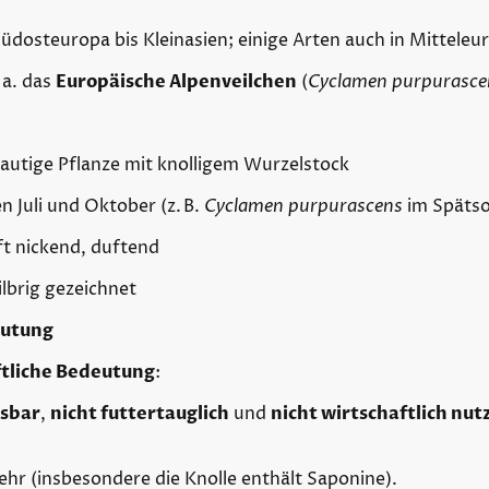
üdosteuropa bis Kleinasien; einige Arten auch in Mitteleu
. a. das
Europäische Alpenveilchen
(
Cyclamen purpurasce
autige Pflanze mit knolligem Wurzelstock
en Juli und Oktober (z. B.
Cyclamen purpurascens
im Späts
ft nickend, duftend
ilbrig gezeichnet
eutung
ftliche Bedeutung
:
ssbar
,
nicht futtertauglich
und
nicht wirtschaftlich nut
ehr (insbesondere die Knolle enthält Saponine).