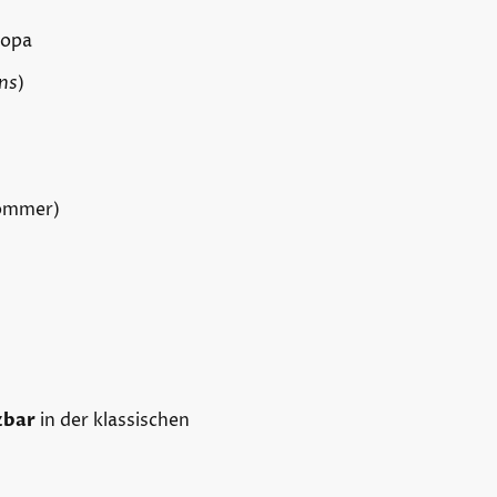
ropa
ns
)
ommer)
zbar
in der klassischen