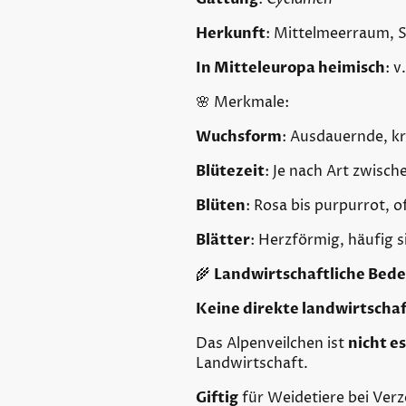
Herkunft
: Mittelmeerraum, S
In Mitteleuropa heimisch
: v
🌸 Merkmale:
Wuchsform
: Ausdauernde, kr
Blütezeit
: Je nach Art zwisch
Blüten
: Rosa bis purpurrot, o
Blätter
: Herzförmig, häufig s
🌾
Landwirtschaftliche Bed
Keine direkte landwirtscha
Das Alpenveilchen ist
nicht e
Landwirtschaft.
Giftig
für Weidetiere bei Verz