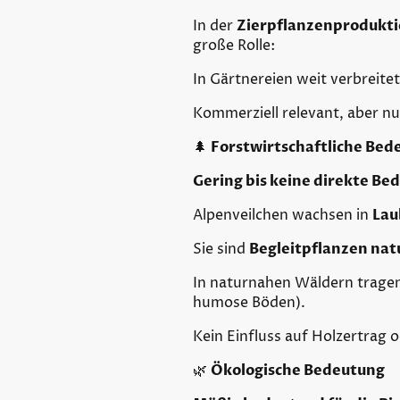
In der
Zierpflanzenprodukt
große Rolle:
In Gärtnereien weit verbreitet
Kommerziell relevant, aber n
🌲
Forstwirtschaftliche Bed
Gering bis keine direkte Be
Alpenveilchen wachsen in
Lau
Sie sind
Begleitpflanzen na
In naturnahen Wäldern tragen
humose Böden).
Kein Einfluss auf Holzertrag
🌿
Ökologische Bedeutung