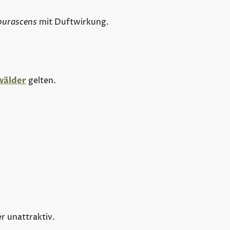
purascens
mit Duftwirkung.
wälder
gelten.
r unattraktiv.