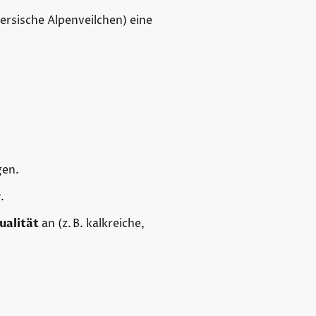
Persische Alpenveilchen) eine
gen.
r
.
ualität
an (z. B. kalkreiche,