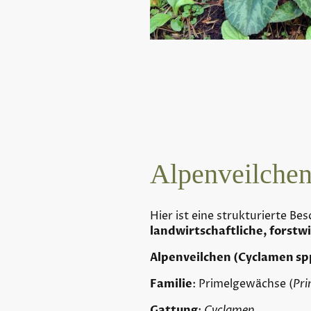
Alpenveilche
Hier ist eine strukturierte B
landwirtschaftliche, forstw
Alpenveilchen (Cyclamen sp
Familie
: Primelgewächse (
Pri
Gattung
:
Cyclamen