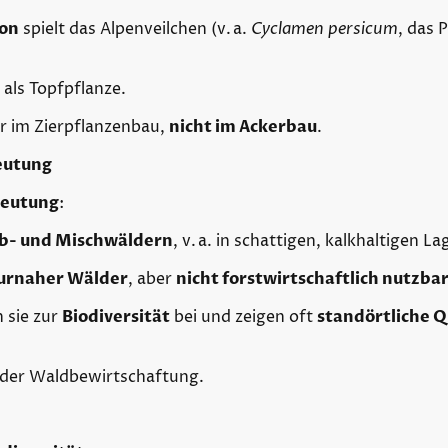
ion
spielt das Alpenveilchen (v. a.
Cyclamen persicum
, das 
 als Topfpflanze.
ur im Zierpflanzenbau,
nicht im Ackerbau
.
eutung
deutung
:
b- und Mischwäldern
, v. a. in schattigen, kalkhaltigen La
turnaher Wälder
, aber
nicht forstwirtschaftlich nutzba
 sie zur
Biodiversität
bei und zeigen oft
standörtliche Q
 oder Waldbewirtschaftung.