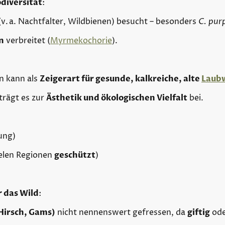
diversität
:
v. a. Nachtfalter, Wildbienen) besucht – besonders
C. pur
n
verbreitet (
Myrmekochorie
).
n kann als
Zeigerart für gesunde, kalkreiche, alte
Laub
trägt es zur
Ästhetik und ökologischen Vielfalt
bei.
ung)
ielen Regionen
geschützt
)
 das Wild
:
 Hirsch, Gams)
nicht nennenswert gefressen, da
giftig
ode