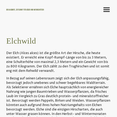
Der Jagdbote, Zeitschrift für Jäger und Naturschützer
Elchwild
Der Elch (Alces alces) ist die größte Art der Hirsche, die heute
existiert. Er erreicht eine Kopf-Rumpf-Länge von bis zu 3 Metern,
eine Schulterhöhe von maximal 2,3 Metern und ein Gewicht von bis
zu 800 Kilogramm. Der Elch zählt zu den Trughirschen und ist somit
eng mit dem Rehwild verwandt.
In Bezug auf seinen Lebensraum zeigt sich der Elch anpassungsfähig,
bevorzugt jedoch unebenes und schwer begehbares Waldterrain.
Als Selektierer ernähren sich Elche hauptsächlich von energiereicher
Nahrung wie jungen Baumtrieben und Wasserpflanzen, da frisches
Laub im Vergleich zu Gras deutlich protein- und mineralstoffreicher
ist. Bevorzugt werden Pappeln, Birken und Weiden. Wasserpflanzen
könnten auch aufgrund ihres hohen Natriumgehalts von Elchen
bevorzugt werden. Elche sind die einzigen Hirscharten, die auch
unter Wasser grasen können. In den Herbst- und Wintermonaten