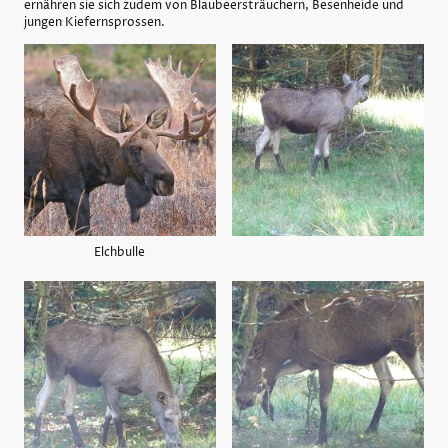
ernähren sie sich zudem von Blaubeersträuchern, Besenheide und
jungen Kiefernsprossen.
Elchbulle