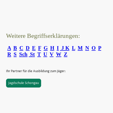
Weitere Begriffserklärungen:
A
B
C
D
E
F
G
H
I
J
K
L
M
N
O
P
R
S
Sch
St
T
U
V
W
Z
Ihr Partner für die Ausbildung zum Jäger:
Jagdschule Schongau