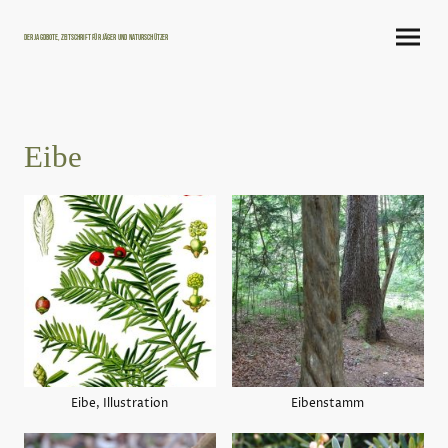
Der Jagdbote, Zeitschrift für Jäger und Naturschützer
Eibe
Eibe, Illustration
Eibenstamm