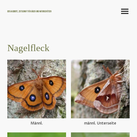
Der Jagdbote, Zeitschrift für Jäger und Naturschützer
Nagelfleck
Männl.
männl. Unterseite