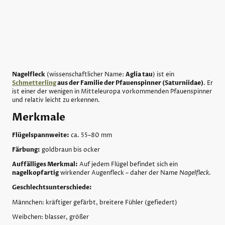
Nagelfleck
(wissenschaftlicher Name:
Aglia tau
) ist ein
Schmetterling
aus der Familie der Pfauenspinner (Saturniidae)
. Er
ist einer der wenigen in Mitteleuropa vorkommenden Pfauenspinner
und relativ leicht zu erkennen.
Merkmale
Flügelspannweite:
ca. 55–80 mm
Färbung:
goldbraun bis ocker
Auffälliges Merkmal:
Auf jedem Flügel befindet sich ein
nagelkopfartig
wirkender Augenfleck – daher der Name
Nagelfleck
.
Geschlechtsunterschiede:
Männchen: kräftiger gefärbt, breitere Fühler (gefiedert)
Weibchen: blasser, größer