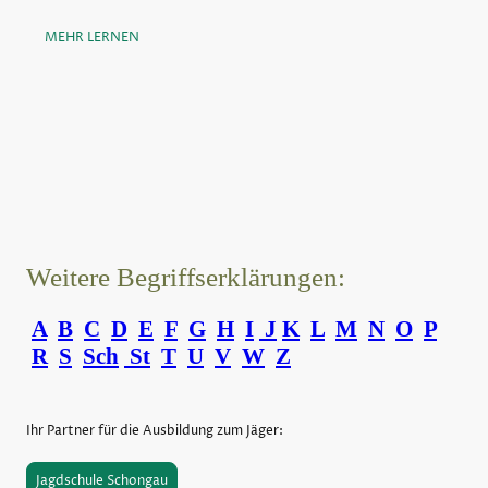
MEHR LERNEN
Weitere Begriffserklärungen:
A
B
C
D
E
F
G
H
I
J
K
L
M
N
O
P
R
S
Sch
St
T
U
V
W
Z
Ihr Partner für die Ausbildung zum Jäger:
Jagdschule Schongau