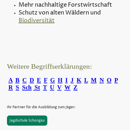
Mehr nachhaltige Forstwirtschaft
Schutz von alten Wäldern und
Biodiversität
Weitere Begriffserklärungen:
A
B
C
D
E
F
G
H
I
J
K
L
M
N
O
P
R
S
Sch
St
T
U
V
W
Z
Ihr Partner für die Ausbildung zum Jäger:
Jagdschule Schongau