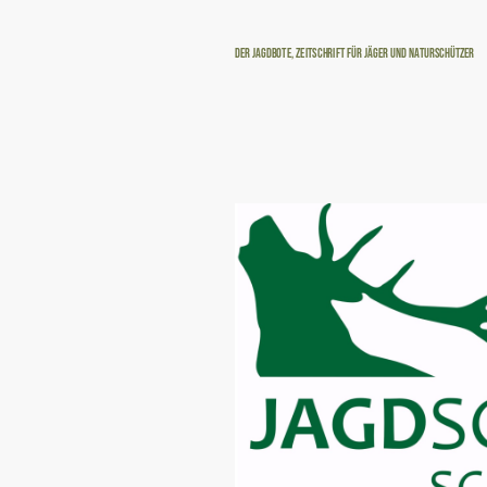
Der Jagdbote, Zeitschrift für Jäger und Naturschützer