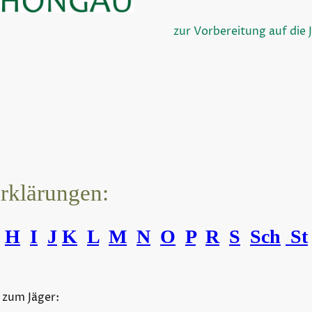
zur Vorbereitung auf die 
erklärungen:
H
I
J
K
L
M
N
O
P
R
S
Sch
St
 zum Jäger: