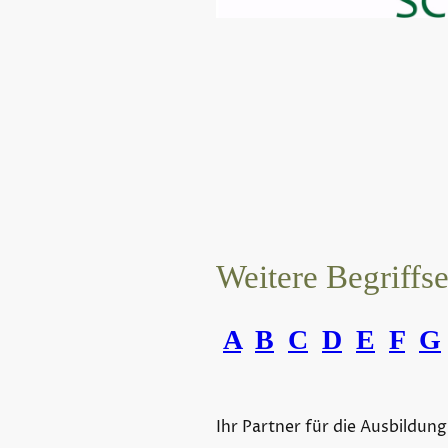
Weitere Begriffs
A
B
C
D
E
F
G
Ihr Partner für die Ausbildung