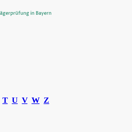
Jägerprüfung in Bayern
T
U
V
W
Z