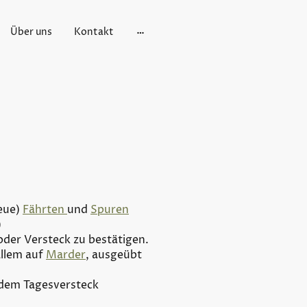
Über uns
Kontakt
eue)
Fährten
und
Spuren
)
oder Versteck zu bestätigen.
allem auf
Marder
, ausgeübt
 dem Tagesversteck