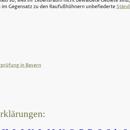
alb so, weil ihr Lebensraum nicht bewaldete Gebiete sind,
en im Gegensatz zu den Raufußhühnern unbefiederte
Ständ
rprüfung in Bayern
erklärungen: