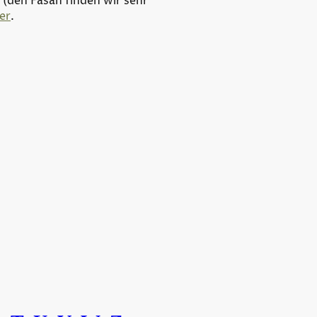
 (den Fasan finden wir sehr
er
.