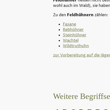
Feldhühner
heißen nicht desh
wohl auch im Wald), sie hab
Zu den
Feldhühnern
zählen:
Fasane
Rebhühner
Steinhühner
Wachtel
Wildtruthuhn
zur Vorbereitung auf die Jäge
Weitere Begriffs