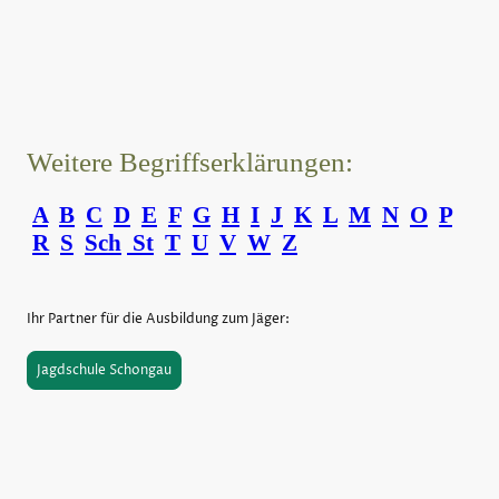
Weitere Begriffserklärungen:
A
B
C
D
E
F
G
H
I
J
K
L
M
N
O
P
R
S
Sch
St
T
U
V
W
Z
Ihr Partner für die Ausbildung zum Jäger:
Jagdschule Schongau