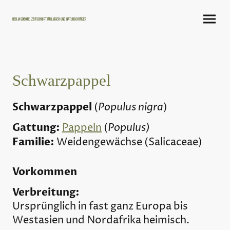
Der Jagdbote, Zeitschrift für Jäger und Naturschützer
Schwarzpappel
Schwarzpappel
Populus nigra
(
)
Gattung:
Populus)
Pappeln
(
Familie:
Weidengewächse (Salicaceae)
Vorkommen
Verbreitung:
Ursprünglich in fast ganz Europa bis
Westasien und Nordafrika heimisch.