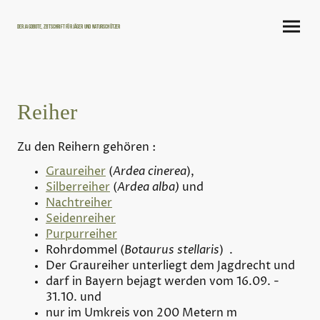
Der Jagdbote, Zeitschrift für Jäger und Naturschützer
Reiher
Zu den Reihern gehören :
Graureiher
(
Ardea cinerea
),
Silberreiher
(
Ardea alba)
und
Nachtreiher
Seidenreiher
Purpurreiher
Rohrdommel (
Botaurus stellaris
) .
Der Graureiher unterliegt dem Jagdrecht und
darf in Bayern bejagt werden vom 16.09. -
31.10. und
nur im Umkreis von 200 Metern m