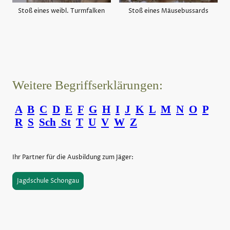
Stoß eines weibl. Turmfalken
Stoß eines Mäusebussards
Weitere Begriffserklärungen:
A
B
C
D
E
F
G
H
I
J
K
L
M
N
O
P
R
S
Sch
St
T
U
V
W
Z
Ihr Partner für die Ausbildung zum Jäger:
Jagdschule Schongau