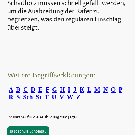
Schadholz müssen schnell gefällt werden,
um die Ausbreitung der Käfer zu
begrenzen, was den regulären Einschlag
übersteigt.
Weitere Begriffserklärungen:
A
B
C
D
E
F
G
H
I
J
K
L
M
N
O
P
R
S
Sch
St
T
U
V
W
Z
Ihr Partner für die Ausbildung zum Jäger:
Jagdschule Schongau