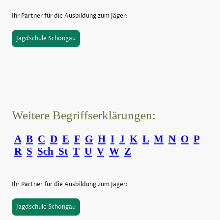
Ihr Partner für die Ausbildung zum Jäger:
Jagdschule Schongau
Weitere Begriffserklärungen:
A
B
C
D
E
F
G
H
I
J
K
L
M
N
O
P
R
S
Sch
St
T
U
V
W
Z
Ihr Partner für die Ausbildung zum Jäger:
Jagdschule Schongau