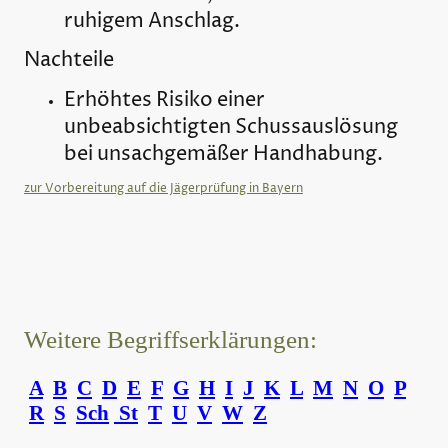
ruhigem Anschlag.
Nachteile
Erhöhtes Risiko einer
unbeabsichtigten Schussauslösung
bei unsachgemäßer Handhabung.
zur Vorbereitung auf die Jägerprüfung in Bayern
Weitere Begriffserklärungen:
A
B
C
D
E
F
G
H
I
J
K
L
M
N
O
P
R
S
Sch
St
T
U
V
W
Z