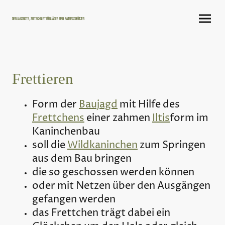
Der Jagdbote, Zeitschrift für Jäger und Naturschützer
Frettieren
Form der
Baujagd
mit Hilfe des
Frettchens
einer zahmen
Iltis
form im
Kaninchenbau
soll die
Wildkaninchen
zum Springen
aus dem Bau bringen
die so geschossen werden können
oder mit Netzen über den Ausgängen
gefangen werden
das Frettchen trägt dabei ein