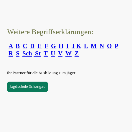
Weitere Begriffserklärungen:
A
B
C
D
E
F
G
H
I
J
K
L
M
N
O
P
R
S
Sch
St
T
U
V
W
Z
Ihr Partner für die Ausbildung zum Jäger:
Jagdschule Schongau
©Urheberrecht. Alle Rechte vorbehalten.