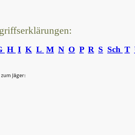
griffserklärungen:
G
H
I
K
L
M
N
O
P
R
S
Sch
T
 zum Jäger:
©Urheberrecht. Alle Rechte vorbehalten.