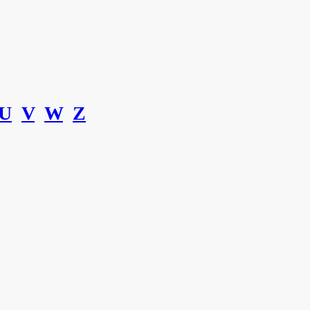
U
V
W
Z