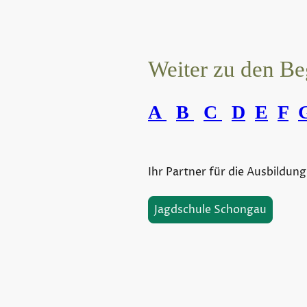
Weiter zu den Be
A
B
C
D
E
F
Ihr Partner für die Ausbildung
Jagdschule Schongau