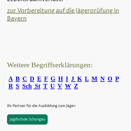
zur Vorbereitung auf die Jägerprüfung in
Bayern
Weitere Begriffserklärungen:
A
B
C
D
E
F
G
H
I
J
K
L
M
N
O
P
R
S
Sch
St
T
U
V
W
Z
Ihr Partner für die Ausbildung zum Jäger:
Jagdschule Schongau