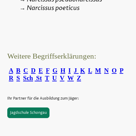
Narcissus poeticus
→
Weitere Begriffserklärungen:
A
B
C
D
E
F
G
H
I
J
K
L
M
N
O
P
R
S
Sch
St
T
U
V
W
Z
Ihr Partner für die Ausbildung zum Jäger:
Jagdschule Schongau