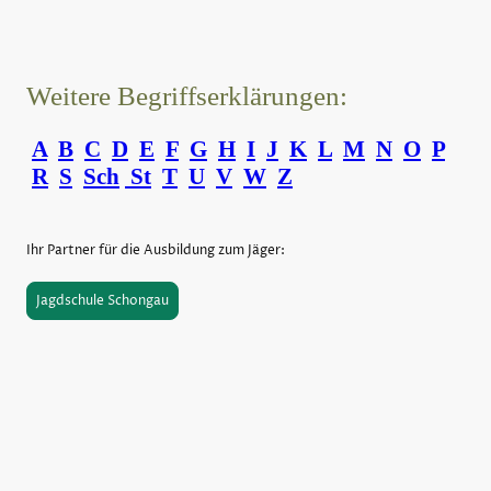
Weitere Begriffserklärungen:
A
B
C
D
E
F
G
H
I
J
K
L
M
N
O
P
R
S
Sch
St
T
U
V
W
Z
Ihr Partner für die Ausbildung zum Jäger:
Jagdschule Schongau
©Urheberrecht. Alle Rechte vorbehalten.